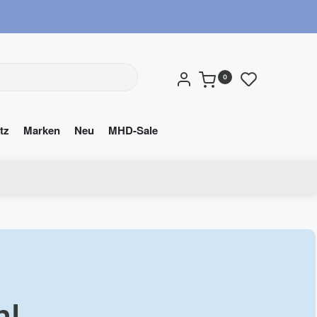
wuns
0
tz
Marken
Neu
MHD-Sale
n!