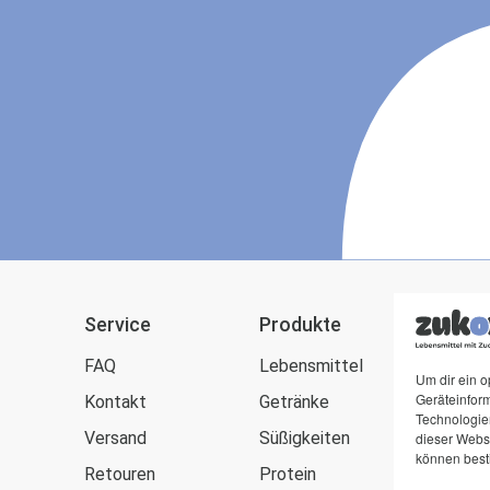
Service
Produkte
zuk
FAQ
Lebensmittel
Blog
Um dir ein o
Geräteinfor
Kontakt
Getränke
Zuck
Technologien
Versand
Süßigkeiten
Kund
dieser Websi
können best
Retouren
Protein