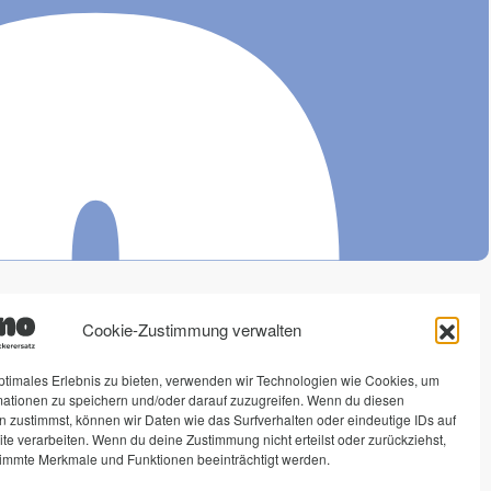
ono
Rechtliches
Social Media
Cookie-Zustimmung verwalten
Impressum
Instagram
ptimales Erlebnis zu bieten, verwenden wir Technologien wie Cookies, um
mationen zu speichern und/oder darauf zuzugreifen. Wenn du diesen
erersätze
Datenschutz
 zustimmst, können wir Daten wie das Surfverhalten oder eindeutige IDs auf
enlogin
AGB
te verarbeiten. Wenn du deine Zustimmung nicht erteilst oder zurückziehst,
immte Merkmale und Funktionen beeinträchtigt werden.
Widerrufsrecht