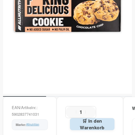
EAN/Artikelnr.:
5902837741031
🛒 In den
Allnutrition
Warenkorb
Alternative: