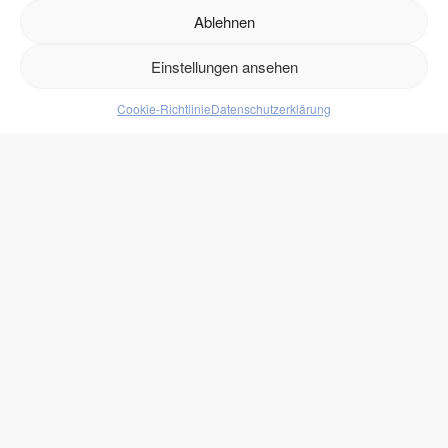
Ablehnen
Versand
Retouren
Einstellungen ansehen
Cookie-Richtlinie
Datenschutzerklärung
Produkte
Lebensmittel
Getränke
Süßigkeiten
Protein
zukono
Blog
Zuckerersätze
Kundenlogin