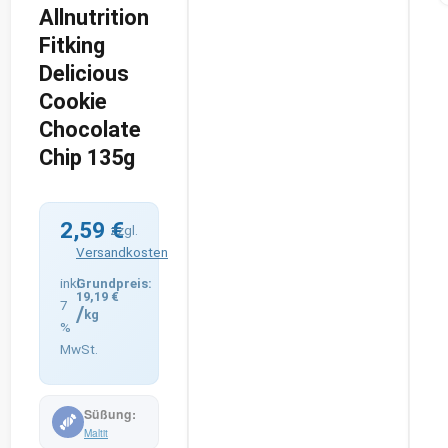
Allnutrition
Fitking
Delicious
Cookie
Chocolate
Chip 135g
2,59
€
zzgl.
Versandkosten
inkl.
19,19
€
7
/
kg
%
MwSt.
Maltit