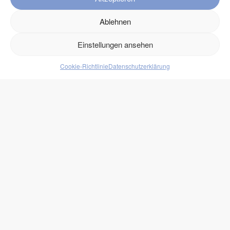
Kontakt
Ablehnen
Versand
Einstellungen ansehen
Retouren
Cookie-Richtlinie
Datenschutzerklärung
Produkte
Lebensmittel
Getränke
Süßigkeiten
Protein
zukono
Blog
Zuckerersätze
Kundenlogin