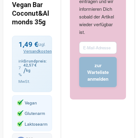
eintragen und wir
Vegan Bar
informieren Dich
Coconut&Al
sobald der Artikel
monds 35g
wieder verfügbar
ist.
1,49
€
Enter
zzgl.
Versandkosten
your
email
inkl.
zur
42,57
€
address
7
/
kg
Warteliste
%
to
anmelden
MwSt.
join
the
waitlist
Vegan
for
Glutenarm
this
product
Laktosearm