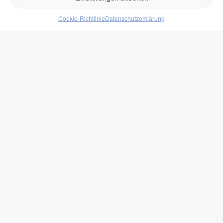
Produkte
Cookie-Richtlinie
Datenschutzerklärung
Lebensmittel
Getränke
Süßigkeiten
Protein
zukono
Blog
Zuckerersätze
Kundenlogin
Rechtliches
Impressum