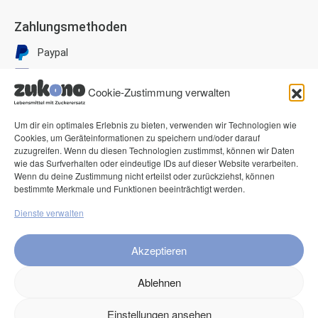
Zahlungsmethoden
Paypal
Visa
Cookie-Zustimmung verwalten
Mastercard
American Express
Um dir ein optimales Erlebnis zu bieten, verwenden wir Technologien wie
Cookies, um Geräteinformationen zu speichern und/oder darauf
Klarna Pay now
zuzugreifen. Wenn du diesen Technologien zustimmst, können wir Daten
Klarna Rechnung
wie das Surfverhalten oder eindeutige IDs auf dieser Website verarbeiten.
Wenn du deine Zustimmung nicht erteilst oder zurückziehst, können
bestimmte Merkmale und Funktionen beeinträchtigt werden.
Service
Dienste verwalten
FAQ
Akzeptieren
Kontakt
Versand
Ablehnen
Retouren
Einstellungen ansehen