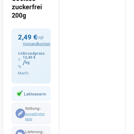
zuckerfrei
200g
2,49
€
zzgl.
Versandkosten
inkl.
12,45
€
7
/
kg
%
MwSt.
Laktosearm
Isomalt
Erythrit
Maltit