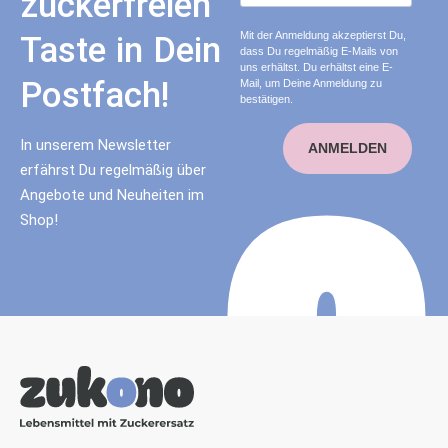
zuckerfreien
Mit der Anmeldung akzeptierst Du,
Taste in Dein
dass Du regelmäßig E-Mails von
uns erhältst. Du erhältst eine E-
Postfach!
Mail, um Deine Anmeldung zu
bestätigen.
In unserem Newsletter
ANMELDEN
erfährst Du regelmäßig über
Angebote und Neuheiten im
Shop!