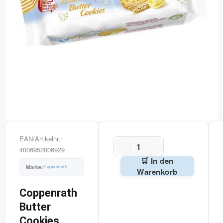
EAN/Artikelnr.:
4006952006929
🛒 In den
Coppenrath
Warenkorb
Alternative:
Coppenrath
Butter
Cookies