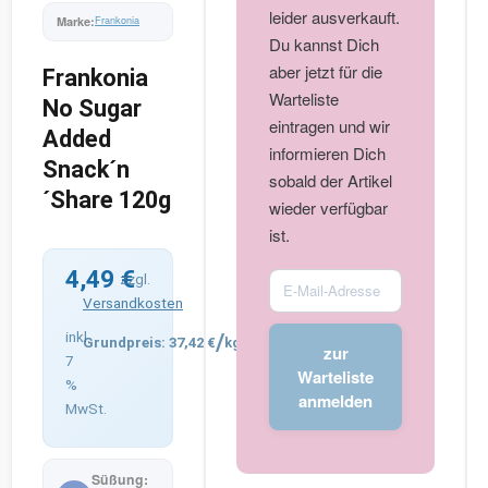
leider ausverkauft.
Frankonia
Du kannst Dich
aber jetzt für die
Frankonia
Warteliste
No Sugar
eintragen und wir
Added
informieren Dich
Snack´n
sobald der Artikel
´Share 120g
wieder verfügbar
ist.
4,49
€
Enter
zzgl.
Versandkosten
your
email
inkl.
/
37,42
€
kg
zur
address
7
Warteliste
%
to
anmelden
MwSt.
join
the
waitlist