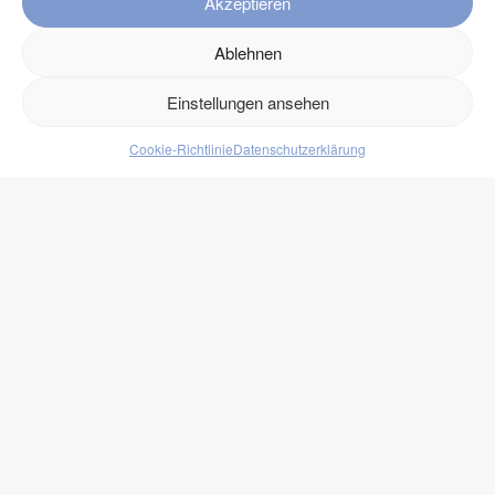
Akzeptieren
Kontakt
Ablehnen
Versand
Einstellungen ansehen
Retouren
Cookie-Richtlinie
Datenschutzerklärung
Produkte
Lebensmittel
Getränke
Süßigkeiten
Protein
zukono
Blog
Zuckerersätze
Kundenlogin