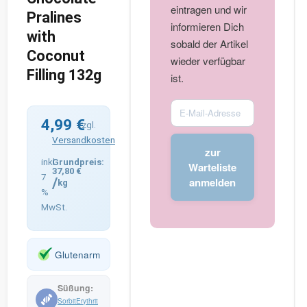
eintragen und wir
Pralines
informieren Dich
with
sobald der Artikel
Coconut
wieder verfügbar
Filling 132g
ist.
Enter
4,99
€
your
zzgl.
email
Versandkosten
zur
address
inkl.
Warteliste
37,80
€
to
7
/
anmelden
kg
join
%
MwSt.
the
waitlist
for
Glutenarm
this
product
Sorbit
Erythrit