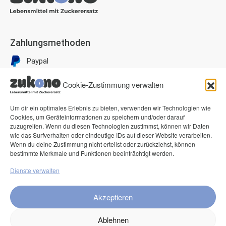
Zahlungsmethoden
Paypal
Visa
Cookie-Zustimmung verwalten
Mastercard
American Express
Um dir ein optimales Erlebnis zu bieten, verwenden wir Technologien wie
Cookies, um Geräteinformationen zu speichern und/oder darauf
Klarna Pay now
zuzugreifen. Wenn du diesen Technologien zustimmst, können wir Daten
wie das Surfverhalten oder eindeutige IDs auf dieser Website verarbeiten.
Klarna Rechnung
Wenn du deine Zustimmung nicht erteilst oder zurückziehst, können
bestimmte Merkmale und Funktionen beeinträchtigt werden.
Service
Dienste verwalten
FAQ
Akzeptieren
Kontakt
Ablehnen
Versand