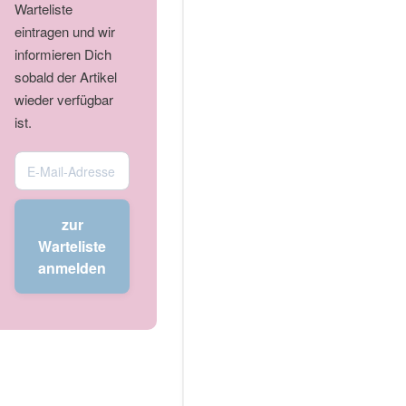
Warteliste
eintragen und wir
informieren Dich
sobald der Artikel
wieder verfügbar
ist.
Enter
your
email
zur
address
Warteliste
to
anmelden
join
the
waitlist
for
this