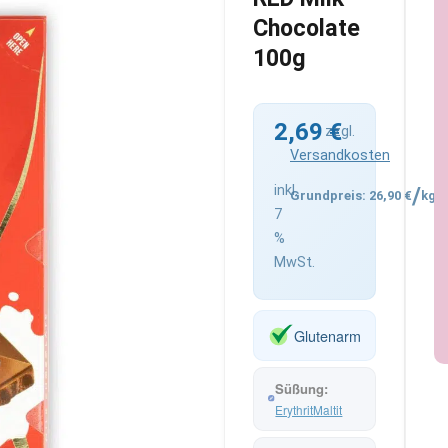
Chocolate
100g
2,69
€
zzgl.
Versandkosten
inkl.
/
26,90
€
kg
7
%
MwSt.
Glutenarm
Erythrit
Maltit