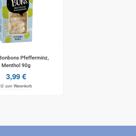
 Bonbons Pfefferminz,
Menthol 90g
3,99
€
🛒 zum Warenkorb