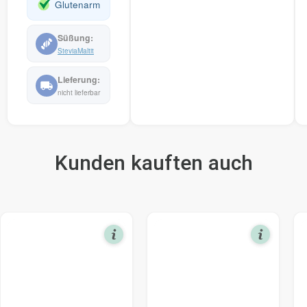
for
Glutenarm
this
product
Stevia
Maltit
nicht lieferbar
Kunden kauften auch