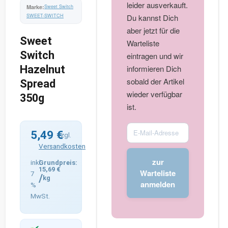
leider ausverkauft.
Sweet Switch
SWEET-SWITCH
Du kannst Dich
aber jetzt für die
Sweet
Warteliste
Switch
eintragen und wir
Hazelnut
informieren Dich
sobald der Artikel
Spread
wieder verfügbar
350g
ist.
Enter
5,49
€
zzgl.
your
Versandkosten
email
zur
inkl.
address
15,69
€
Warteliste
7
/
to
kg
anmelden
%
join
MwSt.
the
waitlist