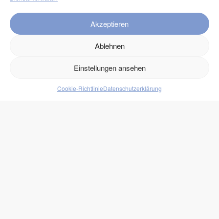
Service
Akzeptieren
FAQ
Kontakt
Ablehnen
Versand
Einstellungen ansehen
Retouren
Cookie-Richtlinie
Datenschutzerklärung
Produkte
Lebensmittel
Getränke
Süßigkeiten
Protein
zukono
Blog