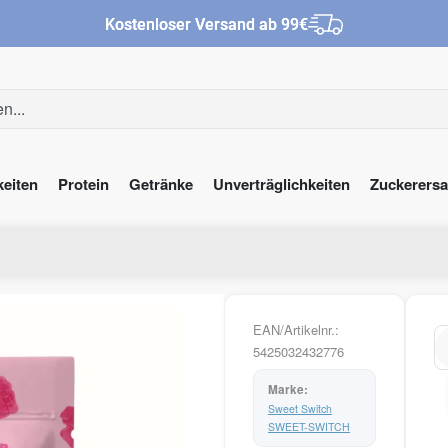
Kostenloser Versand ab 99€
keiten
Protein
Getränke
Unverträglichkeiten
Zuckerersa
EAN/Artikelnr.:
5425032432776
Sweet Switch
Al
SWEET-SWITCH