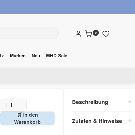
wuns
0
tz
Marken
Neu
MHD-Sale
Beschreibung
🛒 In den
Zutaten & Hinweise
Warenkorb
ternative: