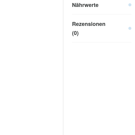
Nährwerte
Rezensionen
(0)
Bewertet mit
0
vo