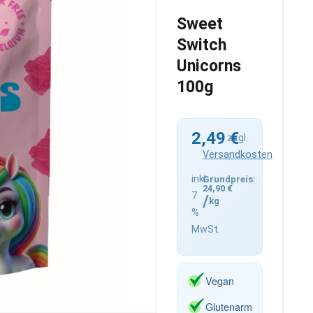
Sweet
Switch
Unicorns
100g
2,49
€
zzgl.
Versandkosten
inkl.
24,90
€
7
/
kg
%
MwSt.
Vegan
Glutenarm