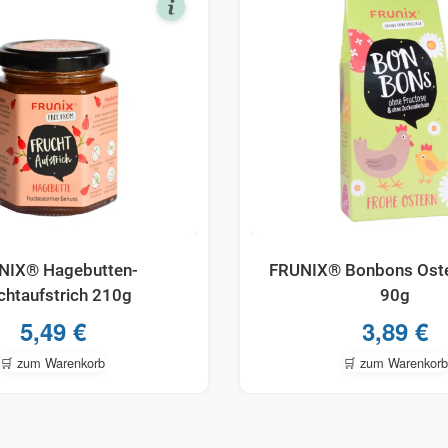
NIX® Hagebutten-
FRUNIX® Bonbons Ost
chtaufstrich 210g
90g
5,49
€
3,89
€
🛒 zum Warenkorb
🛒 zum Warenkorb