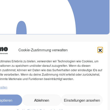
ono
Rechtliches
Social Media
Cookie-Zustimmung verwalten
Impressum
Instagram
ptimales Erlebnis zu bieten, verwenden wir Technologien wie Cookies, um
mationen zu speichern und/oder darauf zuzugreifen. Wenn du diesen
erersätze
Datenschutz
 zustimmst, können wir Daten wie das Surfverhalten oder eindeutige IDs auf
enlogin
AGB
te verarbeiten. Wenn du deine Zustimmung nicht erteilst oder zurückziehst,
immte Merkmale und Funktionen beeinträchtigt werden.
Widerrufsrecht
walten
eptieren
Ablehnen
Einstellungen ansehen