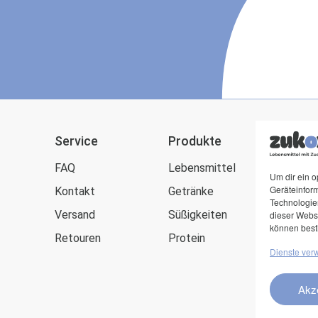
Service
Produkte
zuk
FAQ
Lebensmittel
Blog
Um dir ein o
Geräteinfor
Kontakt
Getränke
Zuck
Technologien
Versand
Süßigkeiten
Kund
dieser Websi
können best
Retouren
Protein
Dienste ver
Akz