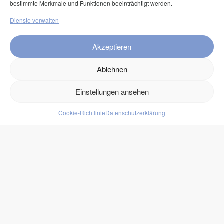
bestimmte Merkmale und Funktionen beeinträchtigt werden.
Klarna Rechnung
Dienste verwalten
Service
Akzeptieren
FAQ
Ablehnen
Kontakt
Versand
Einstellungen ansehen
Retouren
Cookie-Richtlinie
Datenschutzerklärung
Produkte
Lebensmittel
Getränke
Süßigkeiten
Protein