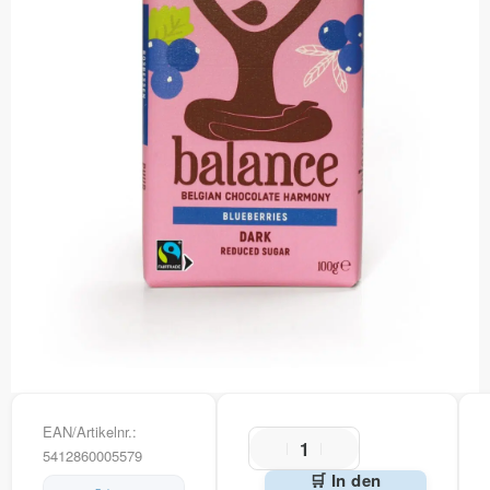
EAN/Artikelnr.:
5412860005579
🛒 In den