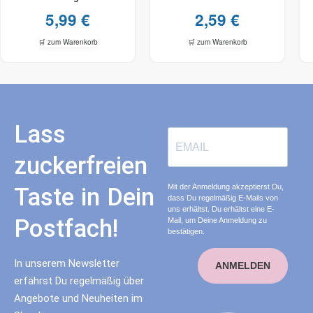
5,99
€
2,59
€
🛒 zum Warenkorb
🛒 zum Warenkorb
Lass
zuckerfreien
Mit der Anmeldung akzeptierst Du,
Taste in Dein
dass Du regelmäßig E-Mails von
uns erhältst. Du erhältst eine E-
Postfach!
Mail, um Deine Anmeldung zu
bestätigen.
In unserem Newsletter
ANMELDEN
erfährst Du regelmäßig über
Angebote und Neuheiten im