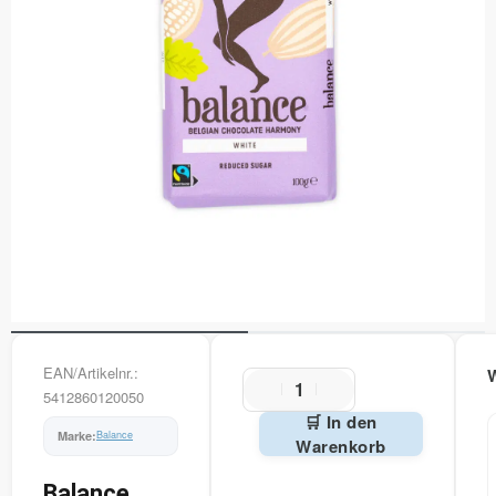
EAN/Artikelnr.:
5412860120050
🛒 In den
Balance
Warenkorb
Alternative:
Balance