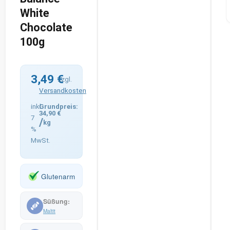
White
Chocolate
100g
3,49
€
zzgl.
Versandkosten
inkl.
34,90
€
7
/
kg
%
MwSt.
Glutenarm
Maltit