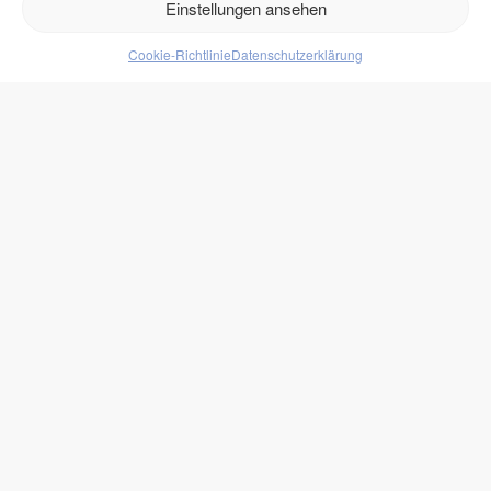
Einstellungen ansehen
Produkte
Cookie-Richtlinie
Datenschutzerklärung
Lebensmittel
Getränke
Süßigkeiten
Protein
zukono
Blog
Zuckerersätze
Kundenlogin
Rechtliches
Impressum