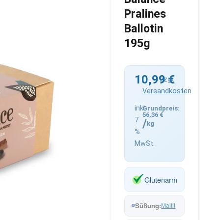
Pralines
Ballotin
195g
10,99
€
zzgl.
Versandkosten
inkl.
56,36
€
7
/
kg
%
MwSt.
Glutenarm
Maltit