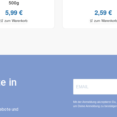
500g
5,99
€
2,59
€
🛒 zum Warenkorb
🛒 zum Warenkorb
e in
Mit der Anmeldung akzeptierst Du, 
um Deine Anmeldung zu bestätigen
gebote und