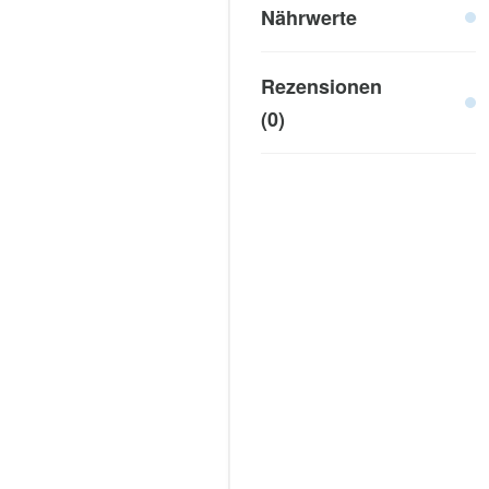
Nährwerte
Rezensionen
(0)
Bewertet mit
0
vo