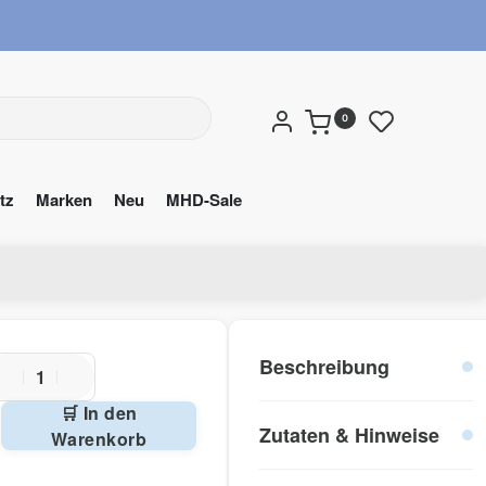
wuns
0
tz
Marken
Neu
MHD-Sale
Beschreibung
🛒 In den
Zutaten & Hinweise
Warenkorb
ternative: