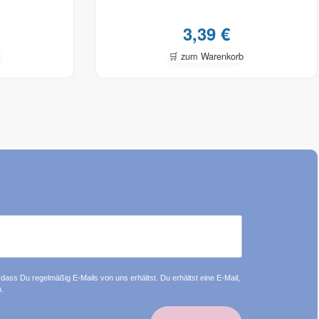
3,39
€
🛒 zum Warenkorb
dass Du regelmäßig E-Mails von uns erhältst. Du erhältst eine E-Mail,
.