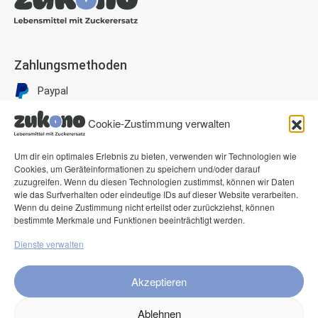
Zahlungsmethoden
Paypal
Visa
Cookie-Zustimmung verwalten
Mastercard
Um dir ein optimales Erlebnis zu bieten, verwenden wir Technologien wie
American Express
Cookies, um Geräteinformationen zu speichern und/oder darauf
Klarna Pay now
zuzugreifen. Wenn du diesen Technologien zustimmst, können wir Daten
wie das Surfverhalten oder eindeutige IDs auf dieser Website verarbeiten.
Klarna Rechnung
Wenn du deine Zustimmung nicht erteilst oder zurückziehst, können
bestimmte Merkmale und Funktionen beeinträchtigt werden.
Service
Dienste verwalten
FAQ
Akzeptieren
Kontakt
Ablehnen
Versand