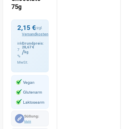
75g
2,15
€
zzgl.
Versandkosten
inkl.
28,67
€
7
/
kg
%
MwSt.
Vegan
Glutenarm
Laktosearm
Maltit