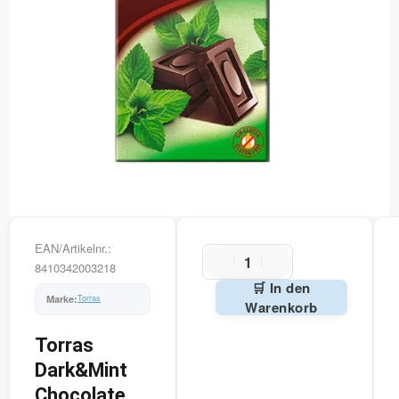
EAN/Artikelnr.:
8410342003218
🛒 In den
Torras
Warenkorb
Alternative:
Torras
Dark&Mint
Chocolate