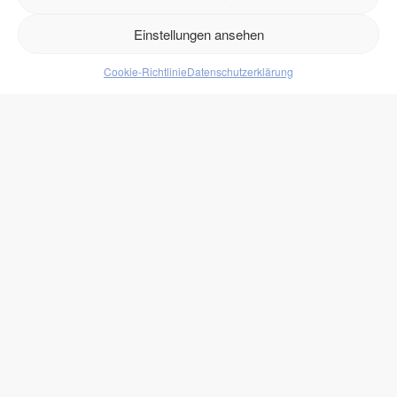
Retouren
Einstellungen ansehen
Cookie-Richtlinie
Datenschutzerklärung
Produkte
Lebensmittel
Getränke
Süßigkeiten
Protein
zukono
Blog
Zuckerersätze
Kundenlogin
Rechtliches