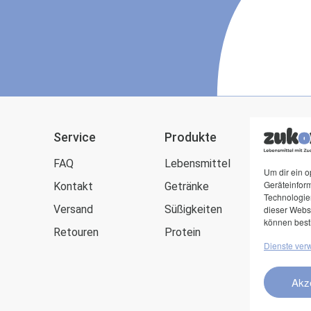
Service
Produkte
zuk
FAQ
Lebensmittel
Blog
Um dir ein o
Geräteinfor
Kontakt
Getränke
Zuck
Technologien
Versand
Süßigkeiten
Kund
dieser Websi
können best
Retouren
Protein
Dienste ver
Akz