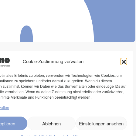
ono
Rechtliches
Social Media
Cookie-Zustimmung verwalten
Impressum
Instagram
ptimales Erlebnis zu bieten, verwenden wir Technologien wie Cookies, um
mationen zu speichern und/oder darauf zuzugreifen. Wenn du diesen
erersätze
Datenschutz
 zustimmst, können wir Daten wie das Surfverhalten oder eindeutige IDs auf
enlogin
AGB
te verarbeiten. Wenn du deine Zustimmung nicht erteilst oder zurückziehst,
immte Merkmale und Funktionen beeinträchtigt werden.
Widerrufsrecht
walten
eptieren
Ablehnen
Einstellungen ansehen