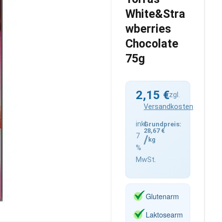
White&Stra
wberries
Chocolate
75g
2,15
€
zzgl.
Versandkosten
inkl.
28,67
€
7
/
kg
%
MwSt.
Glutenarm
Laktosearm