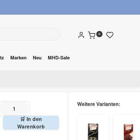
wuns
0
tz
Marken
Neu
MHD-Sale
🛒 In den
Warenkorb
Alternative: