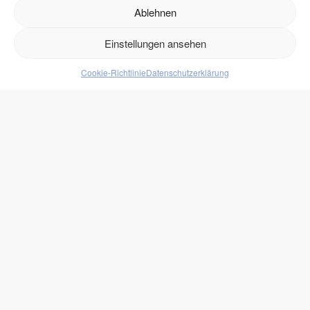
Ablehnen
Versand
Retouren
Einstellungen ansehen
Cookie-Richtlinie
Datenschutzerklärung
Produkte
Lebensmittel
Getränke
Süßigkeiten
Protein
zukono
Blog
Zuckerersätze
Kundenlogin