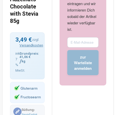
eintragen und wir
Chocolate
informieren Dich
with Stevia
sobald der Artikel
85g
wieder verfügbar
ist.
3,49
€
Enter
zzgl.
Versandkosten
your
email
inkl.
zur
41,06
€
address
7
/
kg
Warteliste
%
to
anmelden
MwSt.
join
the
waitlist
Glutenarm
for
Fructosearm
this
product
Stevia
Erythrit