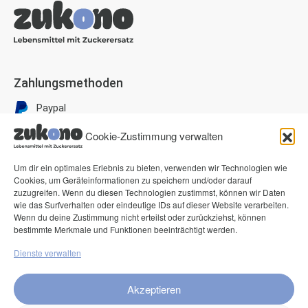
Zahlungsmethoden
Paypal
Visa
Cookie-Zustimmung verwalten
Mastercard
Um dir ein optimales Erlebnis zu bieten, verwenden wir Technologien wie
American Express
Cookies, um Geräteinformationen zu speichern und/oder darauf
zuzugreifen. Wenn du diesen Technologien zustimmst, können wir Daten
Klarna Pay now
wie das Surfverhalten oder eindeutige IDs auf dieser Website verarbeiten.
Klarna Rechnung
Wenn du deine Zustimmung nicht erteilst oder zurückziehst, können
bestimmte Merkmale und Funktionen beeinträchtigt werden.
Dienste verwalten
Service
FAQ
Akzeptieren
Kontakt