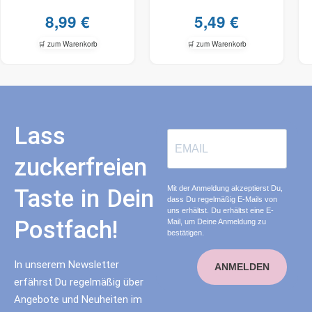
8,99
€
5,49
€
🛒 zum Warenkorb
🛒 zum Warenkorb
Lass
zuckerfreien
Mit der Anmeldung akzeptierst Du,
Taste in Dein
dass Du regelmäßig E-Mails von
uns erhältst. Du erhältst eine E-
Postfach!
Mail, um Deine Anmeldung zu
bestätigen.
In unserem Newsletter
ANMELDEN
erfährst Du regelmäßig über
Angebote und Neuheiten im