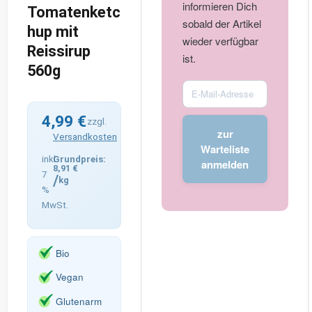
informieren Dich
Tomatenketc
sobald der Artikel
hup mit
wieder verfügbar
Reissirup
ist.
560g
Enter
your
4,99
€
email
zzgl.
zur
Versandkosten
address
Warteliste
to
inkl.
anmelden
8,91
€
join
7
/
kg
%
the
MwSt.
waitlist
for
this
Bio
product
Vegan
Glutenarm