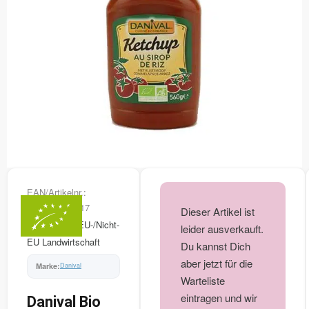
EAN/Artikelnr.:
3431590007617
Dieser Artikel ist
FR-BIO-01 EU-/Nicht-
leider ausverkauft.
EU Landwirtschaft
Du kannst Dich
aber jetzt für die
Danival
Warteliste
eintragen und wir
Danival Bio