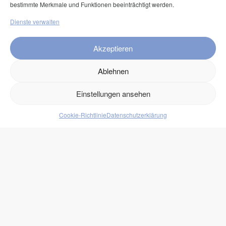
bestimmte Merkmale und Funktionen beeinträchtigt werden.
Klarna Rechnung
Dienste verwalten
Service
Akzeptieren
FAQ
Ablehnen
Kontakt
Versand
Einstellungen ansehen
Retouren
Cookie-Richtlinie
Datenschutzerklärung
Produkte
Lebensmittel
Getränke
Süßigkeiten
Protein