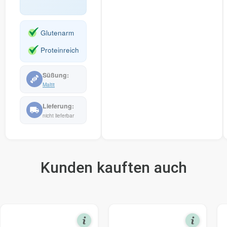
for
this
Glutenarm
product
Proteinreich
Maltit
nicht lieferbar
Kunden kauften auch