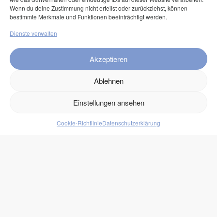
Klarna Pay now
Wenn du deine Zustimmung nicht erteilst oder zurückziehst, können
bestimmte Merkmale und Funktionen beeinträchtigt werden.
Klarna Rechnung
Dienste verwalten
Service
Akzeptieren
FAQ
Ablehnen
Kontakt
Versand
Einstellungen ansehen
Retouren
Cookie-Richtlinie
Datenschutzerklärung
Produkte
Lebensmittel
Getränke
Süßigkeiten
Protein