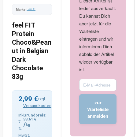
Dieser Artikel ist
leider ausverkauft.
Feel fit
Du kannst Dich
aber jetzt für die
feel FIT
Warteliste
Protein
eintragen und wir
Choco&Pean
informieren Dich
ut in Belgian
sobald der Artikel
Dark
wieder verfügbar
Chocolate
ist.
83g
Enter
your
email
2,99
€
zzgl.
zur
address
Versandkosten
Warteliste
to
anmelden
inkl.
33,61
€
join
7
/
kg
the
%
waitlist
MwSt.