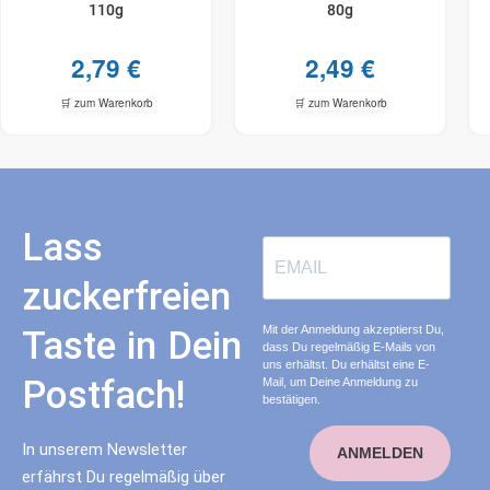
110g
80g
2,79
€
2,49
€
🛒 zum Warenkorb
🛒 zum Warenkorb
Lass
zuckerfreien
Mit der Anmeldung akzeptierst Du,
Taste in Dein
dass Du regelmäßig E-Mails von
uns erhältst. Du erhältst eine E-
Postfach!
Mail, um Deine Anmeldung zu
bestätigen.
In unserem Newsletter
ANMELDEN
erfährst Du regelmäßig über