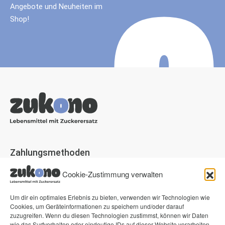
Angebote und Neuheiten im
Shop!
Zahlungsmethoden
Paypal
Cookie-Zustimmung verwalten
Visa
Um dir ein optimales Erlebnis zu bieten, verwenden wir Technologien wie
Mastercard
Cookies, um Geräteinformationen zu speichern und/oder darauf
zuzugreifen. Wenn du diesen Technologien zustimmst, können wir Daten
American Express
wie das Surfverhalten oder eindeutige IDs auf dieser Website verarbeiten.