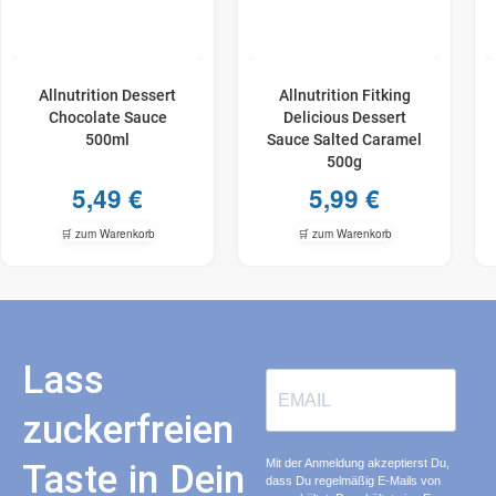
Allnutrition Dessert
Allnutrition Fitking
Chocolate Sauce
Delicious Dessert
500ml
Sauce Salted Caramel
500g
5,49
€
5,99
€
🛒 zum Warenkorb
🛒 zum Warenkorb
Lass
zuckerfreien
Mit der Anmeldung akzeptierst Du,
Taste in Dein
dass Du regelmäßig E-Mails von