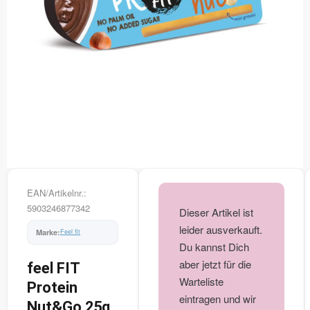
EAN/Artikelnr.:
5903246877342
Dieser Artikel ist
leider ausverkauft.
Feel fit
Du kannst Dich
aber jetzt für die
feel FIT
Warteliste
Protein
eintragen und wir
Nut&Go 25g