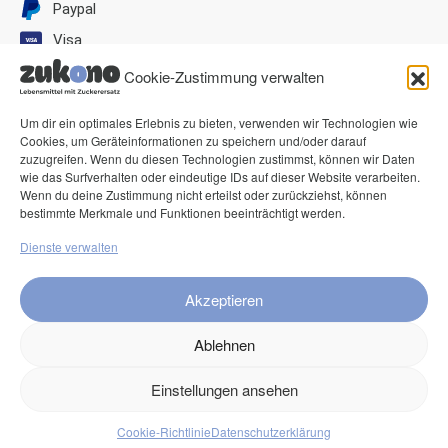
Paypal
Visa
Mastercard
Cookie-Zustimmung verwalten
American Express
Um dir ein optimales Erlebnis zu bieten, verwenden wir Technologien wie
Klarna Pay now
Cookies, um Geräteinformationen zu speichern und/oder darauf
zuzugreifen. Wenn du diesen Technologien zustimmst, können wir Daten
Klarna Rechnung
wie das Surfverhalten oder eindeutige IDs auf dieser Website verarbeiten.
Wenn du deine Zustimmung nicht erteilst oder zurückziehst, können
bestimmte Merkmale und Funktionen beeinträchtigt werden.
Service
Dienste verwalten
FAQ
Kontakt
Akzeptieren
Versand
Ablehnen
Retouren
Einstellungen ansehen
Produkte
Cookie-Richtlinie
Datenschutzerklärung