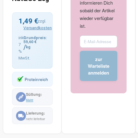
informieren Dich
sobald der Artikel
wieder verfügbar
1,49
€
zzgl.
ist.
Versandkosten
inkl.
Enter
59,60
€
7
/
your
kg
%
email
MwSt.
zur
address
Warteliste
to
anmelden
join
Proteinreich
the
waitlist
for
Maltit
this
product
nicht lieferbar