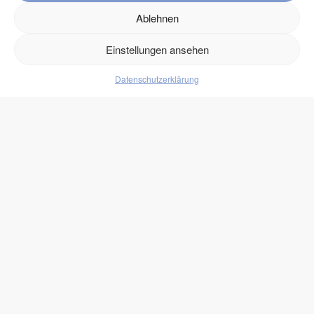
Kontakt
Ablehnen
Versand
Retouren
Einstellungen ansehen
Datenschutzerklärung
Produkte
Lebensmittel
Getränke
Süßigkeiten
Protein
zukono
Blog
Zuckerersätze
Kundenlogin