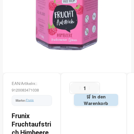
EAN/Artikelnr.:
9120083471038
🛒 In den
Frunix
Warenkorb
Alternative:
Frunix
Fruchtaufstri
ch Himbeere