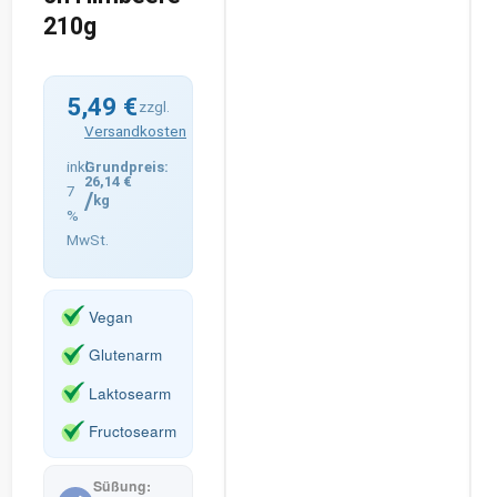
210g
5,49
€
zzgl.
Versandkosten
inkl.
26,14
€
7
/
kg
%
MwSt.
Vegan
Glutenarm
Laktosearm
Fructosearm