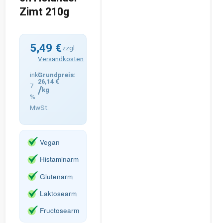
Zimt 210g
5,49
€
zzgl.
Versandkosten
inkl.
26,14
€
7
/
kg
%
MwSt.
Vegan
Histaminarm
Glutenarm
Laktosearm
Fructosearm