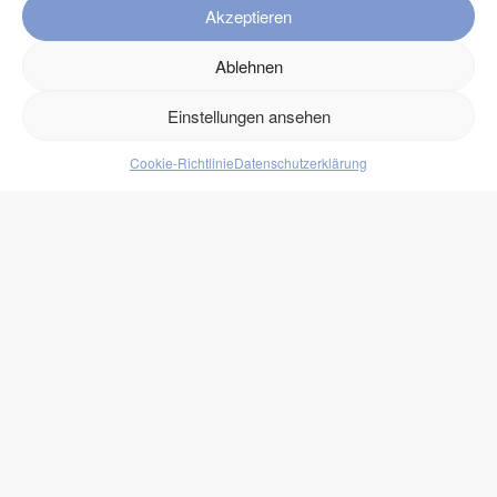
Akzeptieren
FAQ
Kontakt
Ablehnen
Versand
Einstellungen ansehen
Retouren
Cookie-Richtlinie
Datenschutzerklärung
Produkte
Lebensmittel
Getränke
Süßigkeiten
Protein
zukono
Blog
Zuckerersätze