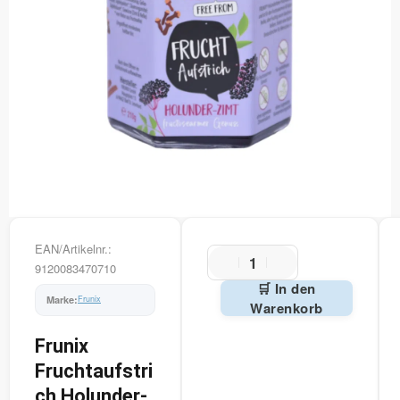
EAN/Artikelnr.:
9120083470710
🛒 In den
Frunix
Warenkorb
Alternative:
Frunix
Fruchtaufstri
ch Holunder-