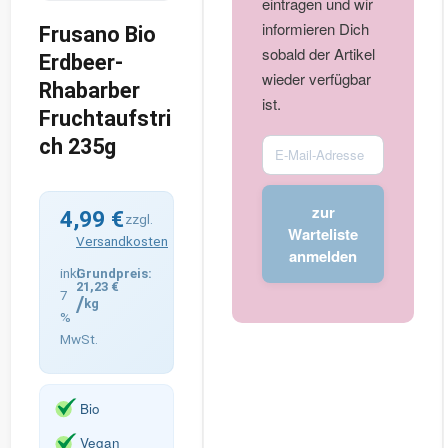
eintragen und wir
informieren Dich
Frusano Bio
sobald der Artikel
Erdbeer-
wieder verfügbar
Rhabarber
ist.
Fruchtaufstri
ch 235g
Enter
your
email
zur
4,99
€
address
zzgl.
Warteliste
Versandkosten
to
anmelden
join
inkl.
21,23
€
the
7
/
kg
%
waitlist
MwSt.
for
this
product
Bio
Vegan