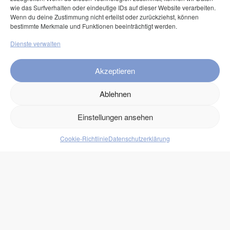
American Express
wie das Surfverhalten oder eindeutige IDs auf dieser Website verarbeiten.
Wenn du deine Zustimmung nicht erteilst oder zurückziehst, können
Klarna Pay now
bestimmte Merkmale und Funktionen beeinträchtigt werden.
Klarna Rechnung
Dienste verwalten
Service
Akzeptieren
FAQ
Ablehnen
Kontakt
Einstellungen ansehen
Versand
Retouren
Cookie-Richtlinie
Datenschutzerklärung
Produkte
Lebensmittel
Getränke
Süßigkeiten