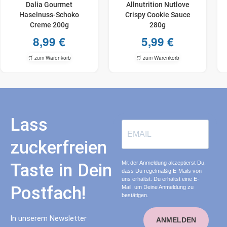
Dalia Gourmet
Allnutrition Nutlove
Haselnuss-​Schoko
Crispy Cookie Sauce
Creme 200g
280g
8,99
€
5,99
€
🛒 zum Warenkorb
🛒 zum Warenkorb
Lass
zuckerfreien
Mit der Anmeldung akzeptierst Du,
Taste in Dein
dass Du regelmäßig E-Mails von
uns erhältst. Du erhältst eine E-
Postfach!
Mail, um Deine Anmeldung zu
bestätigen.
In unserem Newsletter
ANMELDEN