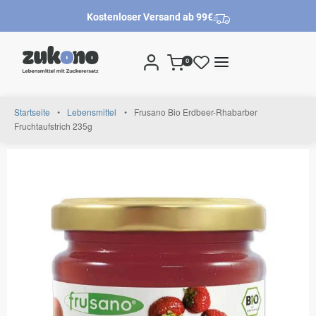
Kostenloser Versand ab 99€
0
Startseite
•
Lebensmittel
•
Frusano Bio Erdbeer-Rhabarber
Fruchtaufstrich 235g