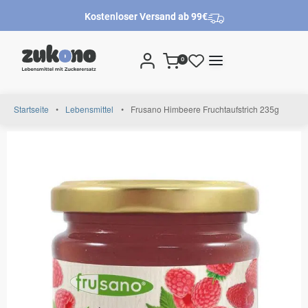
Kostenloser Versand ab 99€
0
Startseite
•
Lebensmittel
•
Frusano Himbeere Fruchtaufstrich 235g