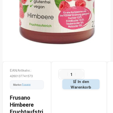
EAN/Artikelnr.:
4260137741573
🛒 In den
Frusano
Warenkorb
Alternative:
Frusano
Himbeere
Fruchtaufstri