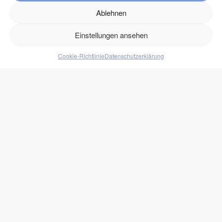
Kontakt
Ablehnen
Versand
Retouren
Einstellungen ansehen
Cookie-Richtlinie
Datenschutzerklärung
Produkte
Lebensmittel
Getränke
Süßigkeiten
Protein
zukono
Blog
Zuckerersätze
Kundenlogin