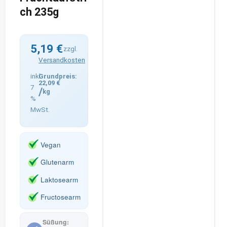
ch 235g
5,19
€
zzgl.
Versandkosten
inkl.
22,09
€
7
/
kg
%
MwSt.
Vegan
Glutenarm
Laktosearm
Fructosearm