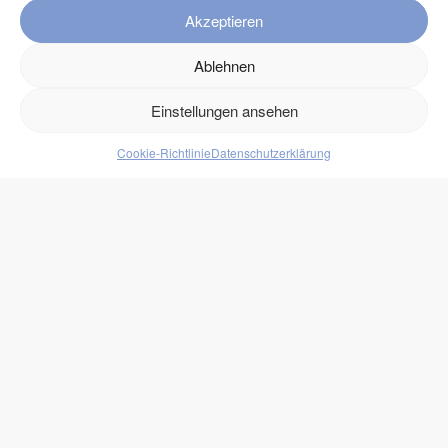
Akzeptieren
FAQ
Kontakt
Ablehnen
Versand
Einstellungen ansehen
Retouren
Cookie-Richtlinie
Datenschutzerklärung
Produkte
Lebensmittel
Getränke
Süßigkeiten
Protein
zukono
Blog
Zuckerersätze