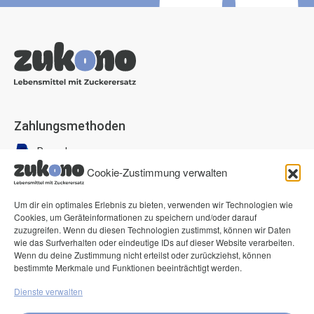
Zahlungsmethoden
Paypal
Cookie-Zustimmung verwalten
Visa
Mastercard
Um dir ein optimales Erlebnis zu bieten, verwenden wir Technologien wie
American Express
Cookies, um Geräteinformationen zu speichern und/oder darauf
zuzugreifen. Wenn du diesen Technologien zustimmst, können wir Daten
Klarna Pay now
wie das Surfverhalten oder eindeutige IDs auf dieser Website verarbeiten.
Wenn du deine Zustimmung nicht erteilst oder zurückziehst, können
Klarna Rechnung
bestimmte Merkmale und Funktionen beeinträchtigt werden.
Dienste verwalten
Service