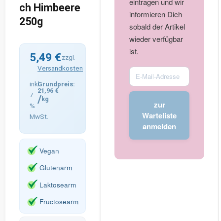
eintragen und wir
ch Himbeere
informieren Dich
250g
sobald der Artikel
wieder verfügbar
ist.
5,49
€
zzgl.
Versandkosten
Enter
your
inkl.
21,96
€
7
email
/
kg
zur
%
address
Warteliste
MwSt.
to
anmelden
join
the
Vegan
waitlist
Glutenarm
for
this
Laktosearm
product
Fructosearm