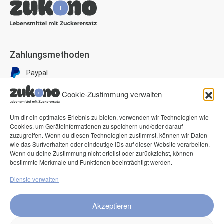
Zahlungsmethoden
Paypal
Visa
Cookie-Zustimmung verwalten
Mastercard
Um dir ein optimales Erlebnis zu bieten, verwenden wir Technologien wie
American Express
Cookies, um Geräteinformationen zu speichern und/oder darauf
Klarna Pay now
zuzugreifen. Wenn du diesen Technologien zustimmst, können wir Daten
wie das Surfverhalten oder eindeutige IDs auf dieser Website verarbeiten.
Klarna Rechnung
Wenn du deine Zustimmung nicht erteilst oder zurückziehst, können
bestimmte Merkmale und Funktionen beeinträchtigt werden.
Dienste verwalten
Service
FAQ
Akzeptieren
Kontakt