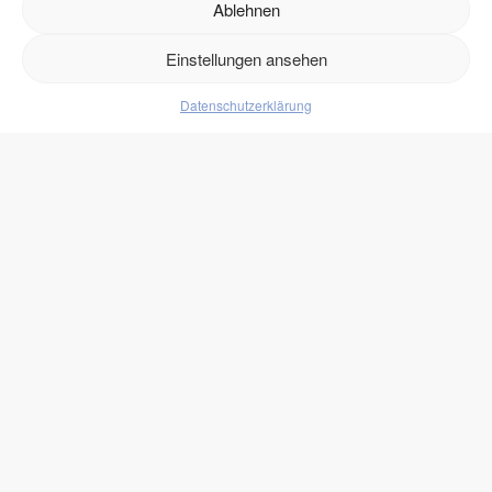
Ablehnen
Versand
Retouren
Einstellungen ansehen
Datenschutzerklärung
Produkte
Lebensmittel
Getränke
Süßigkeiten
Protein
zukono
Blog
Zuckerersätze
Kundenlogin