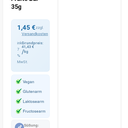
35g
1,45
€
zzgl.
Versandkosten
inkl.
41,43
€
7
/
kg
%
MwSt.
Vegan
Glutenarm
Laktosearm
Fructosearm