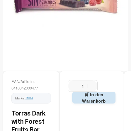
EAN/Artikelnr.:
8410342000477
🛒 In den
Torras
Warenkorb
Alternative:
Torras Dark
with Forest
Fruits Bar