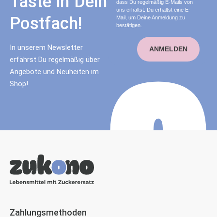
Taste in Dein
dass Du regelmäßig E-Mails von
uns erhältst. Du erhältst eine E-
Postfach!
Mail, um Deine Anmeldung zu
bestätigen.
In unserem Newsletter
ANMELDEN
erfährst Du regelmäßig über
Angebote und Neuheiten im
Shop!
Zahlungsmethoden