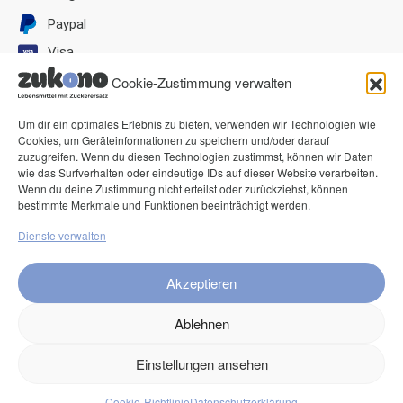
Paypal
Visa
Mastercard
Cookie-Zustimmung verwalten
American Express
Um dir ein optimales Erlebnis zu bieten, verwenden wir Technologien wie
Klarna Pay now
Cookies, um Geräteinformationen zu speichern und/oder darauf
zuzugreifen. Wenn du diesen Technologien zustimmst, können wir Daten
Klarna Rechnung
wie das Surfverhalten oder eindeutige IDs auf dieser Website verarbeiten.
Wenn du deine Zustimmung nicht erteilst oder zurückziehst, können
bestimmte Merkmale und Funktionen beeinträchtigt werden.
Service
Dienste verwalten
FAQ
Kontakt
Akzeptieren
Versand
Ablehnen
Retouren
Einstellungen ansehen
Produkte
Cookie-Richtlinie
Datenschutzerklärung