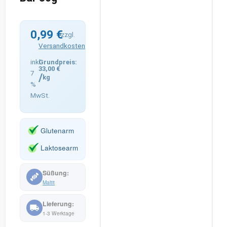
0,99
€
zzgl.
Versandkosten
inkl.
33,00
€
7
/
kg
%
MwSt.
Glutenarm
Laktosearm
Maltit
1-3 Werktage