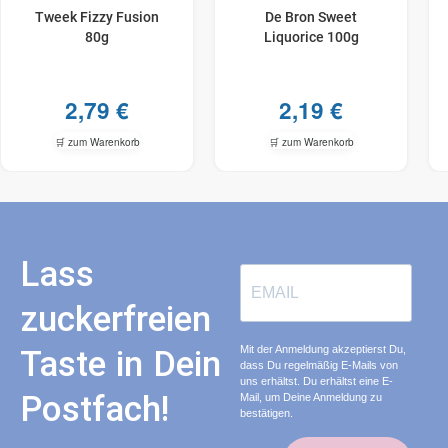
Tweek Fizzy Fusion
De Bron Sweet
80g
Liquorice 100g
2,79
€
2,19
€
🛒 zum Warenkorb
🛒 zum Warenkorb
Lass
zuckerfreien
Mit der Anmeldung akzeptierst Du,
Taste in Dein
dass Du regelmäßig E-Mails von
uns erhältst. Du erhältst eine E-
Postfach!
Mail, um Deine Anmeldung zu
bestätigen.