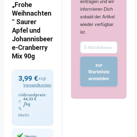
eintragen und wir
„Frohe
informieren Dich
Weihnachten
sobald der Artikel
“ Saurer
wieder verfügbar
Apfel und
ist.
Johannisbeer
Enter
e-Cranberry
your
Mix 90g
email
zur
address
Warteliste
to
3,99
€
anmelden
zzgl.
join
Versandkosten
the
inkl.
waitlist
44,33
€
7
/
kg
for
%
this
MwSt.
product
Vegan