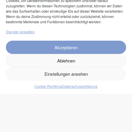
Cookies, um Geräteinformationen zu speichern und/oder darauf
Mastercard
zuzugreifen. Wenn du diesen Technologien zustimmst, können wir Daten
American Express
wie das Surfverhalten oder eindeutige IDs auf dieser Website verarbeiten.
Wenn du deine Zustimmung nicht erteilst oder zurückziehst, können
Klarna Pay now
bestimmte Merkmale und Funktionen beeinträchtigt werden.
Klarna Rechnung
Dienste verwalten
Service
Akzeptieren
FAQ
Ablehnen
Kontakt
Einstellungen ansehen
Versand
Retouren
Cookie-Richtlinie
Datenschutzerklärung
Produkte
Lebensmittel
Getränke
Süßigkeiten