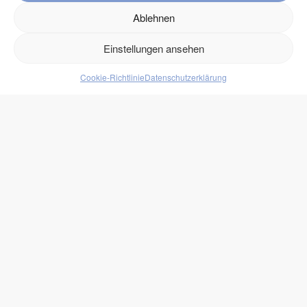
Kontakt
Ablehnen
Versand
Retouren
Einstellungen ansehen
Cookie-Richtlinie
Datenschutzerklärung
Produkte
Lebensmittel
Getränke
Süßigkeiten
Protein
zukono
Blog
Zuckerersätze
Kundenlogin