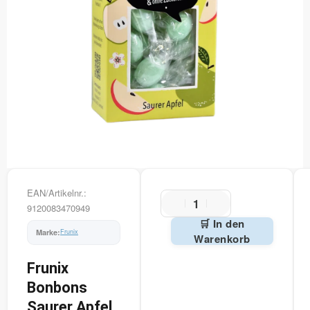
EAN/Artikelnr.:
9120083470949
🛒 In den
Frunix
Warenkorb
Alternative:
Frunix
Bonbons
Saurer Apfel