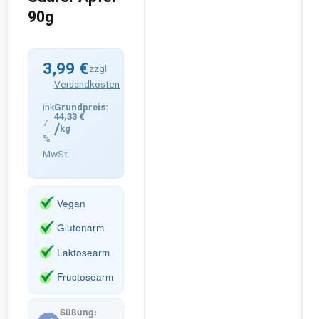
90g
3,99
€
zzgl.
Versandkosten
inkl.
44,33
€
7
/
kg
%
MwSt.
Vegan
Glutenarm
Laktosearm
Fructosearm