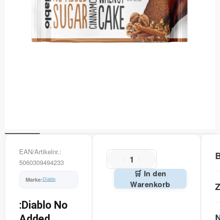
EAN/Artikelnr.:
B
5060309494233
🛒 In den
Diablo
Warenkorb
Z
Alternative:
:Diablo No
N
Added