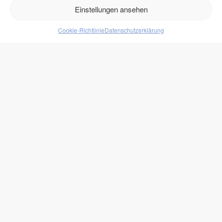
Retouren
Einstellungen ansehen
Produkte
Cookie-Richtlinie
Datenschutzerklärung
Lebensmittel
Getränke
Süßigkeiten
Protein
zukono
Blog
Zuckerersätze
Kundenlogin
Rechtliches