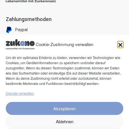
Zahlungsmethoden
Paypal
Visa
Cookie-Zustimmung verwalten
Mastercard
American Express
Um dir ein optimales Erlebnis zu bieten, verwenden wir Technologien wie
Cookies, um Geräteinformationen zu speichern und/oder darauf
Klarna Pay now
zuzugreifen. Wenn du diesen Technologien zustimmst, können wir Daten
wie das Surfverhalten oder eindeutige IDs auf dieser Website verarbeiten.
Klarna Rechnung
Wenn du deine Zustimmung nicht erteilst oder zurückziehst, können
bestimmte Merkmale und Funktionen beeinträchtigt werden.
Service
Dienste verwalten
FAQ
Akzeptieren
Kontakt
Versand
Ablehnen