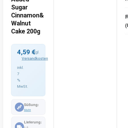
Sugar
Cinnamon&
R
Walnut
(
Cake 200g
4,59
€
zzgl.
Versandkosten
inkl.
7
%
MwSt.
Maltit
1-3