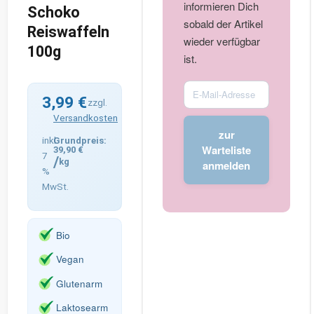
informieren Dich
Schoko
sobald der Artikel
Reiswaffeln
wieder verfügbar
100g
ist.
Enter
3,99
€
zzgl.
your
Versandkosten
email
zur
address
inkl.
Warteliste
39,90
€
7
to
/
kg
anmelden
%
join
MwSt.
the
waitlist
for
Bio
this
Vegan
product
Glutenarm
Laktosearm