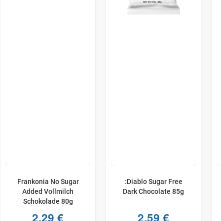
Frankonia No Sugar
:Diablo Sugar Free
Added Vollmilch
Dark Chocolate 85g
Schokolade 80g
2,29
€
2,59
€