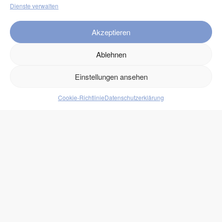
Dienste verwalten
Service
Akzeptieren
FAQ
Kontakt
Ablehnen
Versand
Einstellungen ansehen
Retouren
Cookie-Richtlinie
Datenschutzerklärung
Produkte
Lebensmittel
Getränke
Süßigkeiten
Protein
zukono